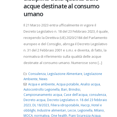
acque destinate al consumo
umano
Il 21 Marzo 2023 entra ufficialmente in vigore il
Decreto Legislativo n. 18 del 23 Febbraio 2023, il quale,
recependo la Direttiva (UE) 2020/2184 del Parlamento
europeo e del Consiglio, abroga il Decreto Legislativo
n. 31 del 2 Febbraio 2001 e s.m.i. e diventa, di fatto, la
normativa di riferimento sulla qualità delle acque
destinate al consumo umano. Numerose sono [...]
Consulenza
,
Legislazione Alimentare
,
Legislazione
Ambiente
,
News
Acqua e ambiente
,
Acqua potabile
,
Analisi acqua
,
Autocontrollo Legionella
,
Bari
,
Brindisi
,
Campionanamento acqua
,
Case dell'acqua
,
consulenza
,
Decreto acqua
,
Decreto Legislativo n. 18 del 23 febbraio
2023
,
DL 18/2023
,
Filiera idropotabile
,
Haccp
,
Hotel e
obblighi
,
Industrie alimentari
,
Lecce
,
Legionella
,
Milano
,
MOCA
,
normativa
,
One health
,
Piani Sicurezza Acqua
,