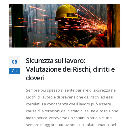
Sicurezza sul lavoro:
08
Valutazione dei Rischi, diritti e
Ott
doveri
Sempre più spesso si sente parlare di sicurezza nei
luoghi di lavoro e di prevenzione dai rischi ad essi
correlati. La conoscenza che il lavoro può essere
causa di alterazioni dello stato di salute è cognizione
molto antica. Attraverso un continuo studio e una
sempre maggiore attenzione alla salute umana, nel