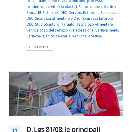
progettuale
,
Piano di autocontrollo
,
processo
produttivo
,
refettori scolastici
,
Ristorazione collettiva
,
Roma
,
RUP
,
Servizio DEC
,
Servizio Refezione Scolastica e
DEC
,
Sicurezza alimentare e DEC
,
Sicurezza lavoro e
DEC
,
StudioSantoro
,
Taranto
,
Tecnologo Alimentare
,
verifica costi del servizio di ristorazione
,
Verifica menù
,
Verifiche igienico-sanitarie
,
Verifiche ispettive
LEGGI DI PIÙ...
D. Lgs 81/08: le principali
17