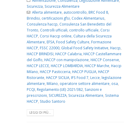
Alimentazione
,
Consulenza
,
Legislazione Alimentare
,
Sicurezza
,
Sicurezza Alimentare
Allerta alimentare
,
autocontrollo
,
BRC Food 8
,
Brindisi
,
certificazioni gfsi
,
Codex Alimentarius
,
Consulenza haccp
,
Consulenza San Benedetto del
Tronto
,
Controlli ufficiali
,
controllo ufficiale
,
Corsi
HACCP
,
Corsi Haccp online
,
Cultura della Sicurezza
Alimentare
,
EFSA
,
Food Safety Culture
,
Formazione
HACCP
,
FSSC 22000
,
Global Food Safety Initiative
,
Haccp
,
HACCP BRINDISI
,
HACCP Calabria
,
HACCP Castellammare
del Golfo
,
HACCP con manipolazione
,
HACCP Conserve
,
HACCP LECCE
,
HACCP LOMBARDIA
,
HACCP Marche
,
Haccp
Milano
,
HACCP Pasticceria
,
HACCP PUGLIA
,
HACCP
Ristorante
,
HACCP SICILIA
,
IFS Food 7
,
Lecce
,
legislazione
alimentare
,
Milano
,
operatore settore alimentare
,
osa
,
PCQI
,
Regolamento (UE) 2021/382
,
Sanzioni e
prescrizioni
,
SICUREZZA
,
Sicurezza Alimentare
,
Sistema
HACCP
,
Studio Santoro
LEGGI DI PIÙ...