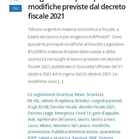
modifiche previste dal decreto
Dic
fiscale 2021
“Misure urgenti in materia economica e fiscale, a
tutela del lavoro e per esigenze indifferibili”. Sono
queste le principali modifiche al Decreto Legislativo
81/2008 in materia di tutela della salute e della
sicurezza nei luoghi di lavoro previste nel decreto
fiscale 2021, pubblicato in Gazzetta Ufficiale del 21
ottobre 2021 ed in vigore dal 22 ottobre 2021. Le
modifiche sono [...]
Legislazione Sicurezza
,
News
,
Sicurezza
ASL
,
attività di vigilanza
,
Brindisi
,
congedi parentali
,
D.Lgs 81/08
,
Decreto fiscale
,
decreto fiscale 2021
,
Decreto Legge
,
Emergenza Covid-19
,
gare d'appalto
,
Inail
,
ispettorato del lavoro
,
lavoro
,
lavoro a nero
,
Lecce
,
Milano
,
Ministero del Lavoro
,
modifiche
,
prevenzione
,
Pubblica Amministrazione
,
quarantena
,
RSPP
,
salute e sicurezza
,
Sanzioni
,
SINP
,
Sistema