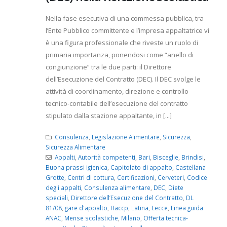
Nella fase esecutiva di una commessa pubblica, tra
l’Ente Pubblico committente e l’impresa appaltatrice vi
è una figura professionale che riveste un ruolo di
primaria importanza, ponendosi come “anello di
congiunzione” tra le due parti: il Direttore
dell’Esecuzione del Contratto (DEC). Il DEC svolge le
attività di coordinamento, direzione e controllo
tecnico-contabile dell’esecuzione del contratto
stipulato dalla stazione appaltante, in [...]
Consulenza
,
Legislazione Alimentare
,
Sicurezza
,
Sicurezza Alimentare
Appalti
,
Autorità competenti
,
Bari
,
Bisceglie
,
Brindisi
,
Buona prassi igienica
,
Capitolato di appalto
,
Castellana
Grotte
,
Centri di cottura
,
Certificazioni
,
Cerveteri
,
Codice
degli appalti
,
Consulenza alimentare
,
DEC
,
Diete
speciali
,
Direttore dell’Esecuzione del Contratto
,
DL
81/08
,
gare d'appalto
,
Haccp
,
Latina
,
Lecce
,
Linea guida
ANAC
,
Mense scolastiche
,
Milano
,
Offerta tecnica-