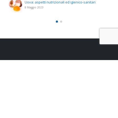
Uova: aspetti nutrizionali ed igienico-sanitari
8 Maggio 2023
Studio Santoro s.r.l.
Via Appia, 286 – 72100 Brindisi
P.IVA n. 02643530740 | Capitale i.v. 10.000 euro | Rea n. BR – 161042