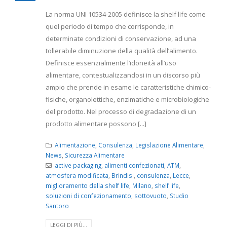
La norma UNI 10534-2005 definisce la shelf life come
quel periodo di tempo che corrisponde, in
determinate condizioni di conservazione, ad una
tollerabile diminuzione della qualità dell’alimento.
Definisce essenzialmente l’idoneità all’uso
alimentare, contestualizzandosi in un discorso più
ampio che prende in esame le caratteristiche chimico-
fisiche, organolettiche, enzimatiche e microbiologiche
del prodotto. Nel processo di degradazione di un
prodotto alimentare possono [...]
Alimentazione
,
Consulenza
,
Legislazione Alimentare
,
News
,
Sicurezza Alimentare
active packaging
,
alimenti confezionati
,
ATM
,
atmosfera modificata
,
Brindisi
,
consulenza
,
Lecce
,
miglioramento della shelf life
,
Milano
,
shelf life
,
soluzioni di confezionamento
,
sottovuoto
,
Studio
Santoro
LEGGI DI PIÙ...