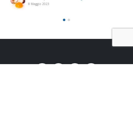
8 Maggio 2023
Studio Santoro s.r.l.
Via Appia, 286 – 72100 Brindisi
P.IVA n. 02643530740 | Capitale i.v. 10.000 euro | Rea n. BR – 161042
Privacy (
EN
–
IT
) | Cookie |
Admin
|