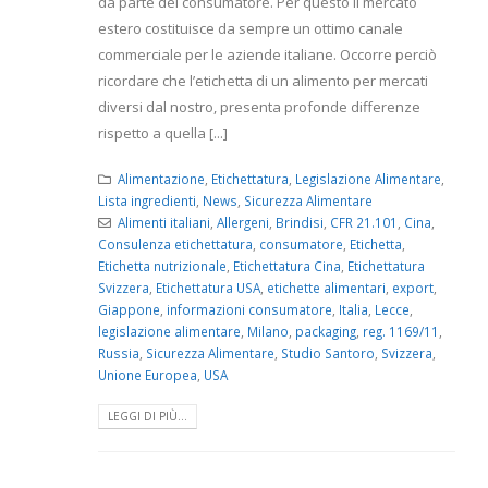
da parte del consumatore. Per questo il mercato
estero costituisce da sempre un ottimo canale
commerciale per le aziende italiane. Occorre perciò
ricordare che l’etichetta di un alimento per mercati
diversi dal nostro, presenta profonde differenze
rispetto a quella [...]
Alimentazione
,
Etichettatura
,
Legislazione Alimentare
,
Lista ingredienti
,
News
,
Sicurezza Alimentare
Alimenti italiani
,
Allergeni
,
Brindisi
,
CFR 21.101
,
Cina
,
Consulenza etichettatura
,
consumatore
,
Etichetta
,
Etichetta nutrizionale
,
Etichettatura Cina
,
Etichettatura
Svizzera
,
Etichettatura USA
,
etichette alimentari
,
export
,
Giappone
,
informazioni consumatore
,
Italia
,
Lecce
,
legislazione alimentare
,
Milano
,
packaging
,
reg. 1169/11
,
Russia
,
Sicurezza Alimentare
,
Studio Santoro
,
Svizzera
,
Unione Europea
,
USA
LEGGI DI PIÙ...