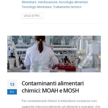
Alimentare
,
sterilizzazione
,
tecnologie alimentari
,
Tecnologo Alimentare
,
Trattamento termico
LEGGI DI PIÙ...
Contaminanti alimentari
13
chimici: MOAH e MOSH
Dic
Per contaminanti chimici si intendono sostanze non
aggiunte intenzionalmente ad alimenti e mangimi, che