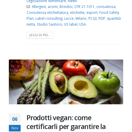
Legislazione Alimentare
,
News
Allergeni
,
aromi
,
Brindisi
,
CFR 21.1011
,
consulenza
,
Consulenza etichettatura
,
etichette
,
export
,
Food Safety
Plan
,
Label consulting
,
Lecce
,
Milano
,
PCQI
,
PDP
,
quantità
netta
,
Studio Santoro
,
US label
,
USA
LEGGI DI PIÙ...
Prodotti vegan: come
06
certificarli per garantire la
Nov