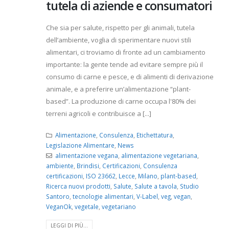
tutela di aziende e consumatori
Che sia per salute, rispetto per gli animali, tutela
dell’ambiente, voglia di sperimentare nuovi stili
alimentari, ci troviamo di fronte ad un cambiamento
importante: la gente tende ad evitare sempre più il
consumo di carne e pesce, e di alimenti di derivazione
animale, e a preferire un’alimentazione “plant-
based”. La produzione di carne occupa l'80% dei
terreni agricoli e contribuisce a [...]
Alimentazione
,
Consulenza
,
Etichettatura
,
Legislazione Alimentare
,
News
alimentazione vegana
,
alimentazione vegetariana
,
ambiente
,
Brindisi
,
Certificazioni
,
Consulenza
certificazioni
,
ISO 23662
,
Lecce
,
Milano
,
plant-based
,
Ricerca nuovi prodotti
,
Salute
,
Salute a tavola
,
Studio
Santoro
,
tecnologie alimentari
,
V-Label
,
veg
,
vegan
,
VeganOk
,
vegetale
,
vegetariano
LEGGI DI PIÙ...