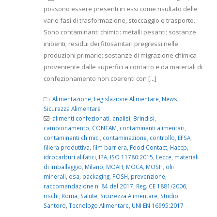
possono essere presenti in essi come risultato delle
varie fasi di trasformazione, stoccaggio e trasporto.
Sono contaminanti chimici: metalli pesanti; sostanze
inibenti; residui dei fitosanitari pregressi nelle
produzioni primarie; sostanze di migrazione chimica
proveniente dalle superfici a contatto e da materiali di
confezionamento non coerenti con [...]
Alimentazione
,
Legislazione Alimentare
,
News
,
Sicurezza Alimentare
alimenti confezionati
,
analisi
,
Brindisi
,
campionamento
,
CONTAM
,
contaminanti alimentari
,
contaminanti chimici
,
contaminazione
,
controllo
,
EFSA
,
filiera produttiva
,
film barriera
,
Food Contact
,
Haccp
,
idrocarburi alifatici
,
IPA
,
ISO 11780:2015
,
Lecce
,
materiali
di imballaggio
,
Milano
,
MOAH
,
MOCA
,
MOSH
,
olii
minerali
,
osa
,
packaging
,
POSH
,
prevenzione
,
raccomandazione n. 84 del 2017
,
Reg. CE 1881/2006
,
rischi
,
Roma
,
Salute
,
Sicurezza Alimentare
,
Studio
Santoro
,
Tecnologo Alimentare
,
UNI EN 16995:2017