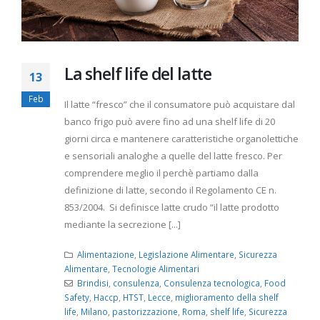
La shelf life del latte
13
Feb
Il latte “fresco” che il consumatore può acquistare dal
banco frigo può avere fino ad una shelf life di 20
giorni circa e mantenere caratteristiche organolettiche
e sensoriali analoghe a quelle del latte fresco. Per
comprendere meglio il perchè partiamo dalla
definizione di latte, secondo il Regolamento CE n.
853/2004. Si definisce latte crudo “il latte prodotto
mediante la secrezione [...]
Alimentazione
,
Legislazione Alimentare
,
Sicurezza
Alimentare
,
Tecnologie Alimentari
Brindisi
,
consulenza
,
Consulenza tecnologica
,
Food
Safety
,
Haccp
,
HTST
,
Lecce
,
miglioramento della shelf
life
,
Milano
,
pastorizzazione
,
Roma
,
shelf life
,
Sicurezza