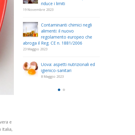
riduce i limiti
com
19 Novembre 2023
26 Aprile 2023
Contaminanti chimici negli
Il r
tratto
alimenti: il nuovo
dell
regolamento europeo che
(DEC
abroga il Reg. CE n. 1881/2006
Scolastica
23 Maggio 2023
11 Aprile 2023
. 18 del
Uova: aspetti nutrizionali ed
Il D
uova
igienico-sanitari
23 F
delle
disc
8 Maggio 2023
mano
acque desti
25 Marzo 2023
vera e
Italia,