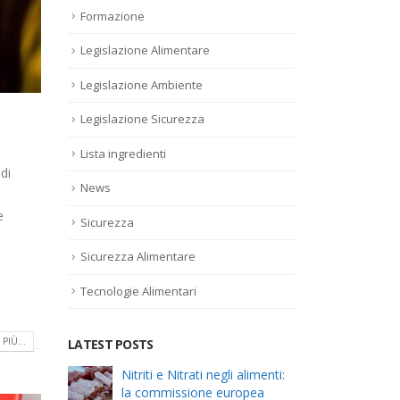
Formazione
Legislazione Alimentare
Legislazione Ambiente
Legislazione Sicurezza
Lista ingredienti
di
News
e
Sicurezza
Sicurezza Alimentare
Tecnologie Alimentari
l
PIÙ...
LATEST POSTS
el
Nitriti e Nitrati negli alimenti:
Alle
la commissione europea
risc