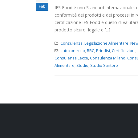
Feb
IFS Food è uno Standard Internazionale, ri
conformità dei prodotti e dei processi in re
certificazione IFS Food è quello di valutar
prodotto sicuro, legale e [...]
Consulenza
,
Legislazione Alimentare
,
Ne
autocontrollo
,
BRC
,
Brindisi
,
Certificazioni
,
Consulenza Lecce
,
Consulenza Milano
,
Cons
Alimentare
,
Studio
,
Studio Santoro