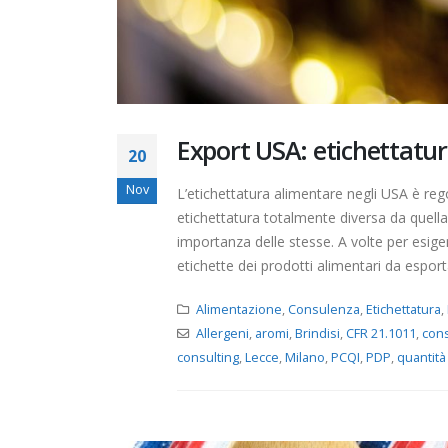
Export USA: etichettatur
20
Nov
L’etichettatura alimentare negli USA è re
etichettatura totalmente diversa da quella
importanza delle stesse. A volte per esig
etichette dei prodotti alimentari da esportare
Alimentazione
,
Consulenza
,
Etichettatura
,
Allergeni
,
aromi
,
Brindisi
,
CFR 21.1011
,
con
consulting
,
Lecce
,
Milano
,
PCQI
,
PDP
,
quantità