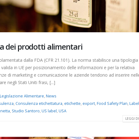
a dei prodotti alimentari
golamentata dalla FDA (CFR 21.101). La norma stabilisce una tipologia 
 valida in UE per posizionamento delle informazioni e per la relativa
enze di marketing e comunicazione le aziende tendono ad inserire nell
 negli Stati Uniti frasi, [...]
Legislazione Alimentare
,
News
sulenza
,
Consulenza etichettatura
,
etichette
,
export
,
Food Safety Plan
,
Labe
 netta
,
Studio Santoro
,
US label
,
USA
LEGGI DI 
Nitriti e Nitrati negli alimenti:
Allergeni: la gestione d
la commissione europea
rischio e gli obblighi di