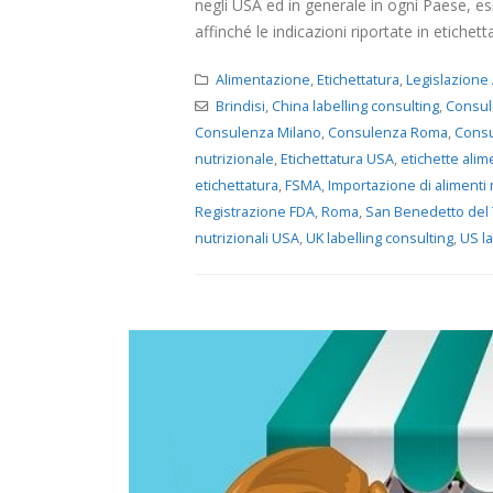
negli USA ed in generale in ogni Paese, es
affinché le indicazioni riportate in etichetta
Alimentazione
,
Etichettatura
,
Legislazione
Brindisi
,
China labelling consulting
,
Consul
Consulenza Milano
,
Consulenza Roma
,
Consu
nutrizionale
,
Etichettatura USA
,
etichette alim
etichettatura
,
FSMA
,
Importazione di alimenti 
Registrazione FDA
,
Roma
,
San Benedetto del
nutrizionali USA
,
UK labelling consulting
,
US l