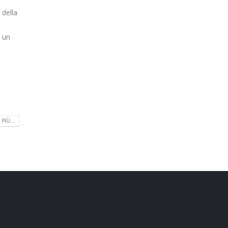
 della
e un
PIÙ...