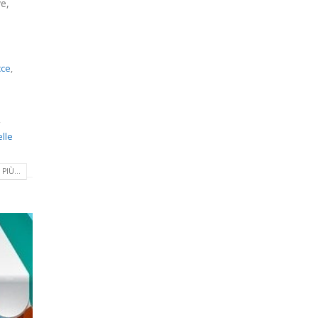
ve,
cce
,
,
lle
PIÙ...