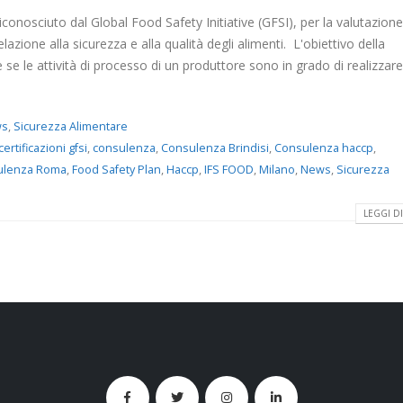
conosciuto dal Global Food Safety Initiative (GFSI), per la valutazione
lazione alla sicurezza e alla qualità degli alimenti. L'obiettivo della
e se le attività di processo di un produttore sono in grado di realizzar
ws
,
Sicurezza Alimentare
certificazioni gfsi
,
consulenza
,
Consulenza Brindisi
,
Consulenza haccp
,
ulenza Roma
,
Food Safety Plan
,
Haccp
,
IFS FOOD
,
Milano
,
News
,
Sicurezza
LEGGI DI 