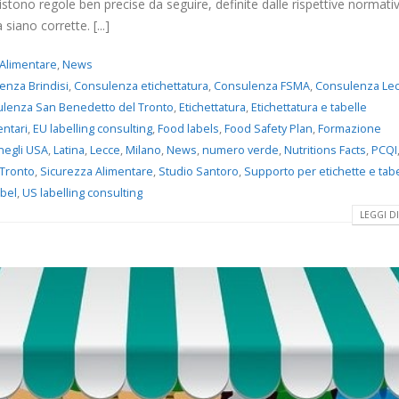
istono regole ben precise da seguire, definite dalle rispettive normati
 siano corrette. [...]
 Alimentare
,
News
enza Brindisi
,
Consulenza etichettatura
,
Consulenza FSMA
,
Consulenza Le
lenza San Benedetto del Tronto
,
Etichettatura
,
Etichettatura e tabelle
entari
,
EU labelling consulting
,
Food labels
,
Food Safety Plan
,
Formazione
negli USA
,
Latina
,
Lecce
,
Milano
,
News
,
numero verde
,
Nutritions Facts
,
PCQI
 Tronto
,
Sicurezza Alimentare
,
Studio Santoro
,
Supporto per etichette e tabe
abel
,
US labelling consulting
LEGGI DI 