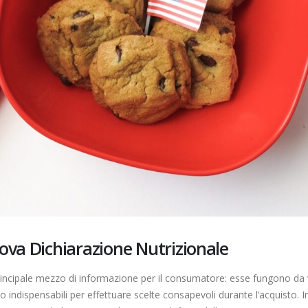
riduce i limiti
comunicazione
mbre 2023
26 Aprile 2023
Contaminanti chimici negli
Il ruolo del Direttore
alimenti: il nuovo
dell’Esecuzione del Con
regolamento europeo che
(DEC) nella Refezione
il Reg. CE n. 1881/2006
Scolastica
io 2023
11 Aprile 2023
Uova: aspetti nutrizionali ed
Il Decreto Legislativo n
igienico-sanitari
23 Febbraio 2023: la n
disciplina della qualità 
8 Maggio 2023
acque destinate al consumo u
25 Marzo 2023
ova Dichiarazione Nutrizionale
principale mezzo di informazione per il consumatore: esse fungono da 
 indispensabili per effettuare scelte consapevoli durante l’acquisto. In 