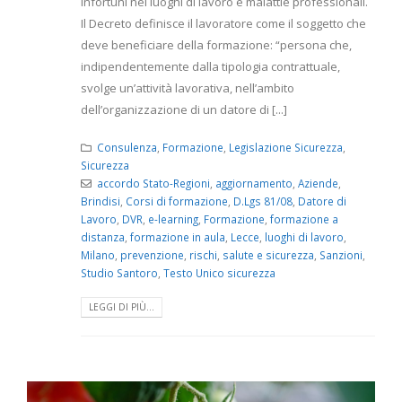
infortuni nei luoghi di lavoro e malattie professionali.
Il Decreto definisce il lavoratore come il soggetto che
deve beneficiare della formazione: “persona che,
indipendentemente dalla tipologia contrattuale,
svolge un’attività lavorativa, nell’ambito
dell’organizzazione di un datore di [...]
Consulenza
,
Formazione
,
Legislazione Sicurezza
,
Sicurezza
accordo Stato-Regioni
,
aggiornamento
,
Aziende
,
Brindisi
,
Corsi di formazione
,
D.Lgs 81/08
,
Datore di
Lavoro
,
DVR
,
e-learning
,
Formazione
,
formazione a
distanza
,
formazione in aula
,
Lecce
,
luoghi di lavoro
,
Milano
,
prevenzione
,
rischi
,
salute e sicurezza
,
Sanzioni
,
Studio Santoro
,
Testo Unico sicurezza
LEGGI DI PIÙ...