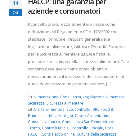
HACCP: una garanzia per
14
aziende e consumatori
Ott
Il concetto di sicurezza alimentare nasce come
definizione dal Regolamento CE n. 178/2002 che
stabilisce i principi e i requisiti generali della
legislazione alimentare, istituisce l’Autorità Europea
per la Sicurezza Alimentare (EFSA) e fissa le
procedure nel campo della sicurezza alimentare. Tale
concetto deve avere come primo obiettivo
necessariamente il benessere del consumatore, al
quale deve arrivare un prodotto salubre, [...]
Alimentazione
,
Consulenza
,
Legislazione Alimentare
,
Sicurezza
,
Sicurezza Alimentare
Allerta alimentare
,
autocontrollo
,
BRC Food 8
,
Brindisi
,
certificazioni gfsi
,
Codex Alimentarius
,
Consulenza haccp
,
Consulenza San Benedetto del
Tronto
,
Controlli ufficiali
,
controllo ufficiale
,
Corsi
HACCP
,
Corsi Haccp online
,
Cultura della Sicurezza