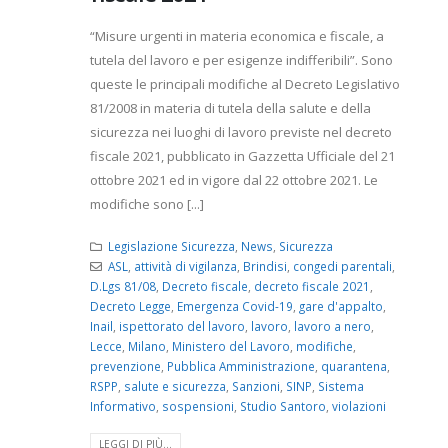
“Misure urgenti in materia economica e fiscale, a
tutela del lavoro e per esigenze indifferibili”. Sono
queste le principali modifiche al Decreto Legislativo
81/2008 in materia di tutela della salute e della
sicurezza nei luoghi di lavoro previste nel decreto
fiscale 2021, pubblicato in Gazzetta Ufficiale del 21
ottobre 2021 ed in vigore dal 22 ottobre 2021. Le
modifiche sono [...]
Legislazione Sicurezza
,
News
,
Sicurezza
ASL
,
attività di vigilanza
,
Brindisi
,
congedi parentali
,
D.Lgs 81/08
,
Decreto fiscale
,
decreto fiscale 2021
,
Decreto Legge
,
Emergenza Covid-19
,
gare d'appalto
,
Inail
,
ispettorato del lavoro
,
lavoro
,
lavoro a nero
,
Lecce
,
Milano
,
Ministero del Lavoro
,
modifiche
,
prevenzione
,
Pubblica Amministrazione
,
quarantena
,
RSPP
,
salute e sicurezza
,
Sanzioni
,
SINP
,
Sistema
Informativo
,
sospensioni
,
Studio Santoro
,
violazioni
LEGGI DI PIÙ...