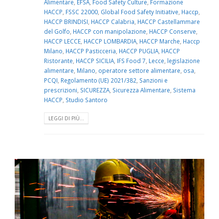
Alimentare
,
EFSA
,
Food Safety Culture
,
Formazione
HACCP
,
FSSC 22000
,
Global Food Safety Initiative
,
Haccp
,
HACCP BRINDISI
,
HACCP Calabria
,
HACCP Castellammare
del Golfo
,
HACCP con manipolazione
,
HACCP Conserve
,
HACCP LECCE
,
HACCP LOMBARDIA
,
HACCP Marche
,
Haccp
Milano
,
HACCP Pasticceria
,
HACCP PUGLIA
,
HACCP
Ristorante
,
HACCP SICILIA
,
IFS Food 7
,
Lecce
,
legislazione
alimentare
,
Milano
,
operatore settore alimentare
,
osa
,
PCQI
,
Regolamento (UE) 2021/382
,
Sanzioni e
prescrizioni
,
SICUREZZA
,
Sicurezza Alimentare
,
Sistema
HACCP
,
Studio Santoro
LEGGI DI PIÙ...