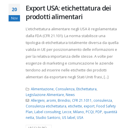
Export USA: etichettatura dei
20
prodotti alimentari
Nov
L’etichettatura alimentare negli USA è regolamentata
dalla FDA (CFR 21.101). La norma stabilisce una
tipologia di etichettatura totalmente diversa da quella
valida in UE per posizionamento delle informazioni e
per la relativa importanza delle stesse. A volte per
esigenze di marketing e comunicazione le aziende
tendono ad inserire nelle etichette dei prodotti
alimentari da esportare negli Stati Uniti frasi, [...]
Alimentazione
,
Consulenza
,
Etichettatura
,
Legislazione Alimentare
,
News
Allergeni
,
aromi
,
Brindisi
,
CFR 21.1011
,
consulenza
,
Consulenza etichettatura
,
etichette
,
export
,
Food Safety
Plan
,
Label consulting
,
Lecce
,
Milano
,
PCQI
,
PDP
,
quantità
netta
,
Studio Santoro
,
US label
,
USA
LEGGI DI PIÙ...