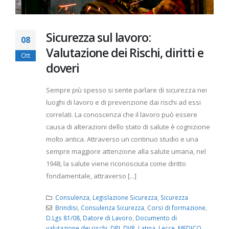
Sicurezza sul lavoro:
08
Valutazione dei Rischi, diritti e
Ott
doveri
Sempre più spesso si sente parlare di sicurezza nei
luoghi di lavoro e di prevenzione dai rischi ad essi
correlati. La conoscenza che il lavoro può essere
causa di alterazioni dello stato di salute è cognizione
molto antica. Attraverso un continuo studio e una
sempre maggiore attenzione alla salute umana, nel
1948, la salute viene riconosciuta come diritto
fondamentale, attraverso [...]
Consulenza
,
Legislazione Sicurezza
,
Sicurezza
Brindisi
,
Consulenza Sicurezza
,
Corsi di formazione
,
D.Lgs 81/08
,
Datore di Lavoro
,
Documento di
valutazione dei rischi
,
DPI
,
DVR
,
Latina
,
Lecce
,
MEDICO