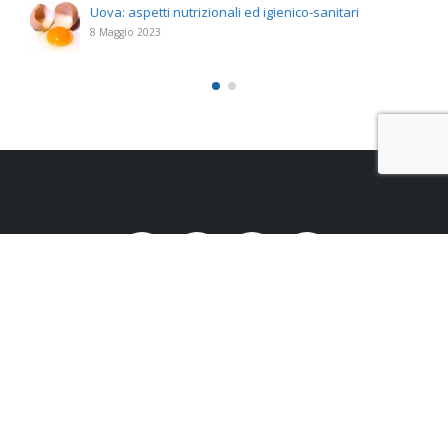
Uova: aspetti nutrizionali ed igienico-sanitari
8 Maggio 2023
Studio Santoro s.r.l.
Via Appia, 286 – 72100 Brindisi
P.IVA n. 02643530740 | Capitale i.v. 10.000 euro | Rea n. BR – 161042