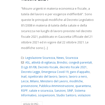
“Misure urgenti in materia economica e fiscale, a
tutela del lavoro e per esigenze indifferibili”. Sono
queste le principali modifiche al Decreto Legislativo
81/2008 in materia di tutela della salute e della
sicurezza nei luoghi di lavoro previste nel decreto
fiscale 2021, pubblicato in Gazzetta Ufficiale del 21
ottobre 2021 ed in vigore dal 22 ottobre 2021. Le
modifiche sono [...]
Legislazione Sicurezza
,
News
,
Sicurezza
ASL
,
attività di vigilanza
,
Brindisi
,
congedi parentali
,
D.Lgs 81/08
,
Decreto fiscale
,
decreto fiscale 2021
,
Decreto Legge
,
Emergenza Covid-19
,
gare d'appalto
,
Inail
,
ispettorato del lavoro
,
lavoro
,
lavoro a nero
,
Lecce
,
Milano
,
Ministero del Lavoro
,
modifiche
,
prevenzione
,
Pubblica Amministrazione
,
quarantena
,
RSPP
,
salute e sicurezza
,
Sanzioni
,
SINP
,
Sistema
Informativo
,
sospensioni
,
Studio Santoro
,
violazioni
LEGGI DI PIÙ...