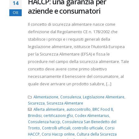
HACCP: una garanzia per
14
aziende e consumatori
Ott
Il concetto di sicurezza alimentare nasce come
definizione dal Regolamento CE n. 178/2002 che
stabilisce i principi e i requisiti generali della
legislazione alimentare, istituisce l’Autorità Europea
per la Sicurezza Alimentare (EFSA) e fissa le
procedure nel campo della sicurezza alimentare. Tale
concetto deve avere come primo obiettivo
necessariamente il benessere del consumatore, al
quale deve arrivare un prodotto salubre, [...]
Alimentazione
,
Consulenza
,
Legislazione Alimentare
,
Sicurezza
,
Sicurezza Alimentare
Allerta alimentare
,
autocontrollo
,
BRC Food 8
,
Brindisi
,
certificazioni gfsi
,
Codex Alimentarius
,
Consulenza haccp
,
Consulenza San Benedetto del
Tronto
,
Controlli ufficiali
,
controllo ufficiale
,
Corsi
HACCP
,
Corsi Haccp online
,
Cultura della Sicurezza