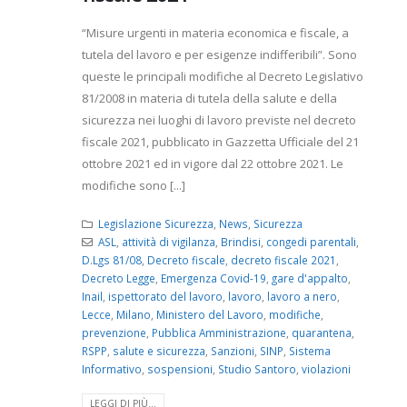
“Misure urgenti in materia economica e fiscale, a
tutela del lavoro e per esigenze indifferibili”. Sono
queste le principali modifiche al Decreto Legislativo
81/2008 in materia di tutela della salute e della
sicurezza nei luoghi di lavoro previste nel decreto
fiscale 2021, pubblicato in Gazzetta Ufficiale del 21
ottobre 2021 ed in vigore dal 22 ottobre 2021. Le
modifiche sono [...]
Legislazione Sicurezza
,
News
,
Sicurezza
ASL
,
attività di vigilanza
,
Brindisi
,
congedi parentali
,
D.Lgs 81/08
,
Decreto fiscale
,
decreto fiscale 2021
,
Decreto Legge
,
Emergenza Covid-19
,
gare d'appalto
,
Inail
,
ispettorato del lavoro
,
lavoro
,
lavoro a nero
,
Lecce
,
Milano
,
Ministero del Lavoro
,
modifiche
,
prevenzione
,
Pubblica Amministrazione
,
quarantena
,
RSPP
,
salute e sicurezza
,
Sanzioni
,
SINP
,
Sistema
Informativo
,
sospensioni
,
Studio Santoro
,
violazioni
LEGGI DI PIÙ...