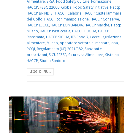
Alimentare
,
EFSA
,
Food Safety Culture
,
Formazione
HACCP
,
FSSC 22000
,
Global Food Safety Initiative
,
Haccp
,
HACCP BRINDISI
,
HACCP Calabria
,
HACCP Castellammare
del Golfo
,
HACCP con manipolazione
,
HACCP Conserve
,
HACCP LECCE
,
HACCP LOMBARDIA
,
HACCP Marche
,
Haccp
Milano
,
HACCP Pasticceria
,
HACCP PUGLIA
,
HACCP
Ristorante
,
HACCP SICILIA
,
IFS Food 7
,
Lecce
,
legislazione
alimentare
,
Milano
,
operatore settore alimentare
,
osa
,
PCQI
,
Regolamento (UE) 2021/382
,
Sanzioni e
prescrizioni
,
SICUREZZA
,
Sicurezza Alimentare
,
Sistema
HACCP
,
Studio Santoro
LEGGI DI PIÙ...