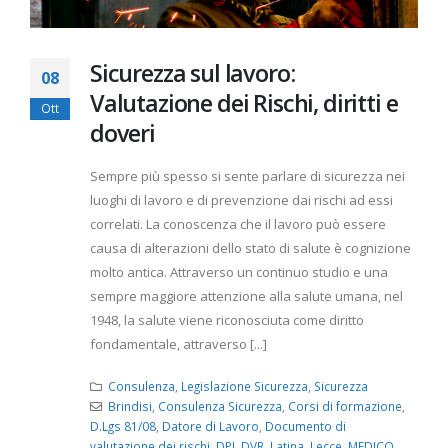
Sicurezza sul lavoro:
08
Valutazione dei Rischi, diritti e
Ott
doveri
Sempre più spesso si sente parlare di sicurezza nei
luoghi di lavoro e di prevenzione dai rischi ad essi
correlati. La conoscenza che il lavoro può essere
causa di alterazioni dello stato di salute è cognizione
molto antica. Attraverso un continuo studio e una
sempre maggiore attenzione alla salute umana, nel
1948, la salute viene riconosciuta come diritto
fondamentale, attraverso [...]
Consulenza
,
Legislazione Sicurezza
,
Sicurezza
Brindisi
,
Consulenza Sicurezza
,
Corsi di formazione
,
D.Lgs 81/08
,
Datore di Lavoro
,
Documento di
valutazione dei rischi
,
DPI
,
DVR
,
Latina
,
Lecce
,
MEDICO