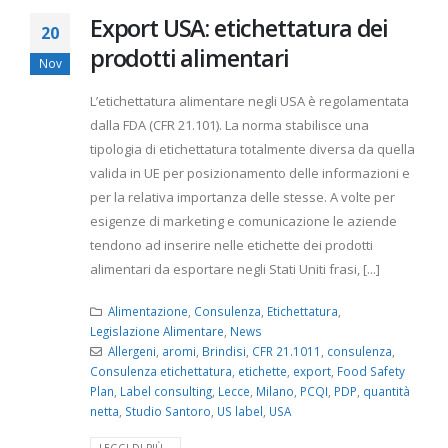
Export USA: etichettatura dei
20
prodotti alimentari
Nov
L’etichettatura alimentare negli USA è regolamentata
dalla FDA (CFR 21.101). La norma stabilisce una
tipologia di etichettatura totalmente diversa da quella
valida in UE per posizionamento delle informazioni e
per la relativa importanza delle stesse. A volte per
esigenze di marketing e comunicazione le aziende
tendono ad inserire nelle etichette dei prodotti
alimentari da esportare negli Stati Uniti frasi, [...]
Alimentazione
,
Consulenza
,
Etichettatura
,
Legislazione Alimentare
,
News
Allergeni
,
aromi
,
Brindisi
,
CFR 21.1011
,
consulenza
,
Consulenza etichettatura
,
etichette
,
export
,
Food Safety
Plan
,
Label consulting
,
Lecce
,
Milano
,
PCQI
,
PDP
,
quantità
netta
,
Studio Santoro
,
US label
,
USA
LEGGI DI PIÙ...