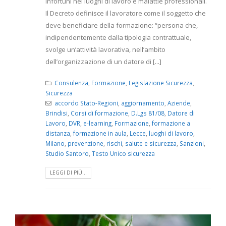
infortuni nei luoghi di lavoro e malattie professionali.
Il Decreto definisce il lavoratore come il soggetto che
deve beneficiare della formazione: “persona che,
indipendentemente dalla tipologia contrattuale,
svolge un’attività lavorativa, nell’ambito
dell’organizzazione di un datore di [...]
Consulenza
,
Formazione
,
Legislazione Sicurezza
,
Sicurezza
accordo Stato-Regioni
,
aggiornamento
,
Aziende
,
Brindisi
,
Corsi di formazione
,
D.Lgs 81/08
,
Datore di
Lavoro
,
DVR
,
e-learning
,
Formazione
,
formazione a
distanza
,
formazione in aula
,
Lecce
,
luoghi di lavoro
,
Milano
,
prevenzione
,
rischi
,
salute e sicurezza
,
Sanzioni
,
Studio Santoro
,
Testo Unico sicurezza
LEGGI DI PIÙ...