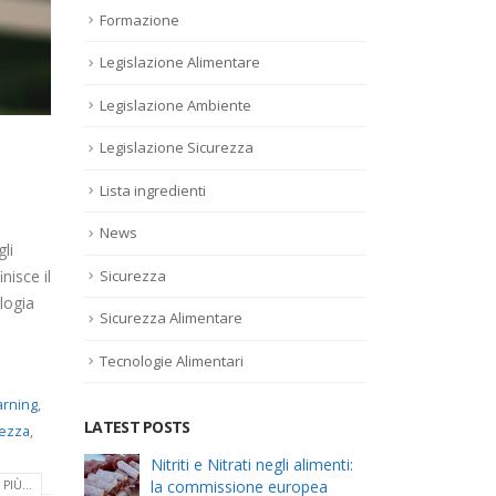
Formazione
Legislazione Alimentare
Legislazione Ambiente
Legislazione Sicurezza
Lista ingredienti
News
li
Sicurezza
nisce il
logia
Sicurezza Alimentare
Tecnologie Alimentari
arning
,
LATEST POSTS
rezza
,
el
Nitriti e Nitrati negli alimenti:
Alle
la commissione europea
risc
PIÙ...