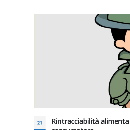
19 Nove
abroga 
23 Magg
Rintracciabilità alimenta
21