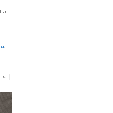
i del
nza
,
p
,
,
PIÙ...