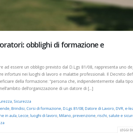
voratori: obblighi di formazione e
tre ad essere un obbligo previsto dal D.Lgs 81/08, rappresenta uno deg
re infortuni nei luoghi di lavoro e malattie professionali. Il Decreto defi
ficiare della formazione: “persona che, indipendentemente dalla tipo
nell’ambito dell’organizzazione di un datore di [...]
curezza
,
Sicurezza
iende
,
Brindisi
,
Corsi di formazione
,
D.Lgs 81/08
,
Datore di Lavoro
,
DVR
,
e-le
ne in aula
,
Lecce
,
luoghi di lavoro
,
Milano
,
prevenzione
,
rischi
,
salute e sicu
zza
Nitriti e Nitrati negli alimenti:
Allergeni: la gestione d
la commissione europea
rischio e gli obblighi di
LEGGI DI 