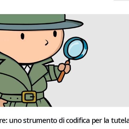
riduce i limiti
comunicazione
mbre 2023
26 Aprile 2023
Contaminanti chimici negli
Il ruolo del Direttore
alimenti: il nuovo
dell’Esecuzione del Con
regolamento europeo che
(DEC) nella Refezione
il Reg. CE n. 1881/2006
Scolastica
io 2023
11 Aprile 2023
Uova: aspetti nutrizionali ed
Il Decreto Legislativo n
igienico-sanitari
23 Febbraio 2023: la n
disciplina della qualità 
8 Maggio 2023
acque destinate al consumo u
25 Marzo 2023
re: uno strumento di codifica per la tutela