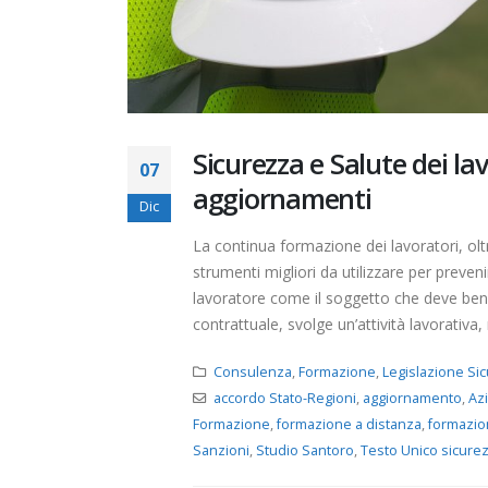
Sicurezza e Salute dei la
07
aggiornamenti
Dic
La continua formazione dei lavoratori, ol
strumenti migliori da utilizzare per preveni
lavoratore come il soggetto che deve bene
contrattuale, svolge un’attività lavorativa, 
Consulenza
,
Formazione
,
Legislazione Si
accordo Stato-Regioni
,
aggiornamento
,
Az
Formazione
,
formazione a distanza
,
formazio
Sanzioni
,
Studio Santoro
,
Testo Unico sicure