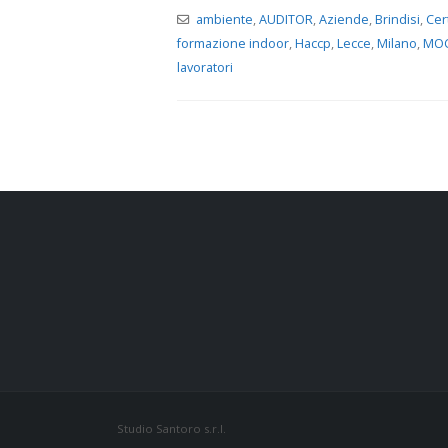
ambiente
,
AUDITOR
,
Aziende
,
Brindisi
,
Cert
formazione indoor
,
Haccp
,
Lecce
,
Milano
,
MO
lavoratori
Studio Santoro s.r.l.