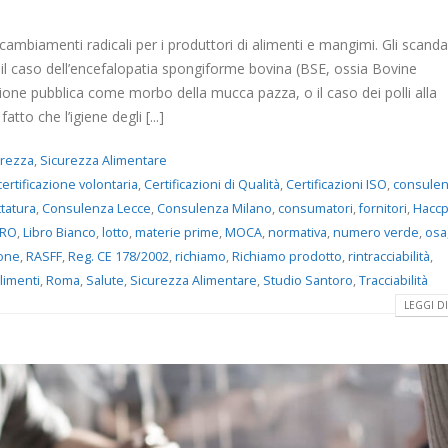
ambiamenti radicali per i produttori di alimenti e mangimi. Gli scandal
il caso dell’encefalopatia spongiforme bovina (BSE, ossia Bovine
one pubblica come morbo della mucca pazza, o il caso dei polli alla
tto che l’igiene degli [...]
urezza
,
Sicurezza Alimentare
certificazione volontaria
,
Certificazioni di Qualità
,
Certificazioni ISO
,
consule
tatura
,
Consulenza Lecce
,
Consulenza Milano
,
consumatori
,
fornitori
,
Hacc
DRO
,
Libro Bianco
,
lotto
,
materie prime
,
MOCA
,
normativa
,
numero verde
,
osa
one
,
RASFF
,
Reg. CE 178/2002
,
richiamo
,
Richiamo prodotto
,
rintracciabilità
,
alimenti
,
Roma
,
Salute
,
Sicurezza Alimentare
,
Studio Santoro
,
Tracciabilità
LEGGI DI 