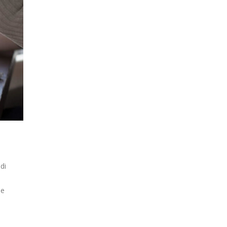
di
ne