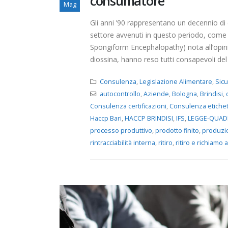
consumatore
Mag
Gli anni ’90 rappresentano un decennio di c
settore avvenuti in questo periodo, come 
Spongiform Encephalopathy) nota all’opini
diossina, hanno reso tutti consapevoli del fa
Consulenza
,
Legislazione Alimentare
,
Sic
autocontrollo
,
Aziende
,
Bologna
,
Brindisi
,
Consulenza certificazioni
,
Consulenza etichet
Haccp Bari
,
HACCP BRINDISI
,
IFS
,
LEGGE-QUA
processo produttivo
,
prodotto finito
,
produzi
rintracciabilità interna
,
ritiro
,
ritiro e richiamo 