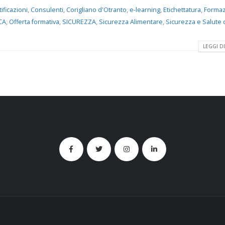
ificazioni
,
Consulenti
,
Corigliano d'Otranto
,
e-learning
,
Etichettatura
,
Forma
CA
,
Offerta formativa
,
SICUREZZA
,
Sicurezza Alimentare
,
Sicurezza e Salute 
LEGGI DI 