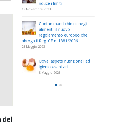
riduce i limiti
com
19 Novembre 2023
26 Aprile 2023
Contaminanti chimici negli
Il r
tratto
alimenti: il nuovo
dell
regolamento europeo che
(DEC
abroga il Reg. CE n. 1881/2006
Scolastica
23 Maggio 2023
11 Aprile 2023
. 18 del
Uova: aspetti nutrizionali ed
Il D
uova
igienico-sanitari
23 F
delle
disc
8 Maggio 2023
mano
acque desti
25 Marzo 2023
 del