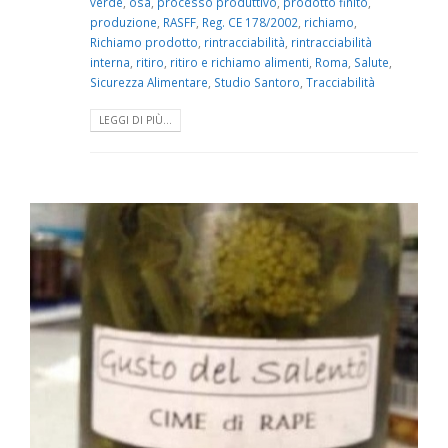
verde
,
osa
,
processo produttivo
,
prodotto finito
,
produzione
,
RASFF
,
Reg. CE 178/2002
,
richiamo
,
Richiamo prodotto
,
rintracciabilità
,
rintracciabilità
interna
,
ritiro
,
ritiro e richiamo alimenti
,
Roma
,
Salute
,
Sicurezza Alimentare
,
Studio Santoro
,
Tracciabilità
LEGGI DI PIÙ...