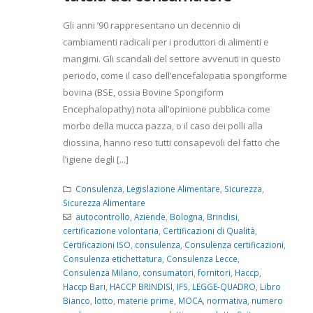
Gli anni ’90 rappresentano un decennio di
cambiamenti radicali per i produttori di alimenti e
mangimi. Gli scandali del settore avvenuti in questo
periodo, come il caso dell’encefalopatia spongiforme
bovina (BSE, ossia Bovine Spongiform
Encephalopathy) nota all’opinione pubblica come
morbo della mucca pazza, o il caso dei polli alla
diossina, hanno reso tutti consapevoli del fatto che
l’igiene degli [...]
Consulenza
,
Legislazione Alimentare
,
Sicurezza
,
Sicurezza Alimentare
autocontrollo
,
Aziende
,
Bologna
,
Brindisi
,
certificazione volontaria
,
Certificazioni di Qualità
,
Certificazioni ISO
,
consulenza
,
Consulenza certificazioni
,
Consulenza etichettatura
,
Consulenza Lecce
,
Consulenza Milano
,
consumatori
,
fornitori
,
Haccp
,
Haccp Bari
,
HACCP BRINDISI
,
IFS
,
LEGGE-QUADRO
,
Libro
Bianco
,
lotto
,
materie prime
,
MOCA
,
normativa
,
numero