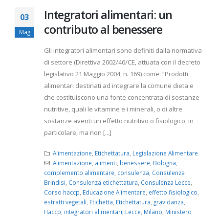
Integratori alimentari: un
03
contributo al benessere
Mag
Gli integratori alimentari sono definiti dalla normativa
di settore (Direttiva 2002/46/CE, attuata con il decreto
legislativo 21 Maggio 2004, n. 169) come: “Prodotti
alimentari destinati ad integrare la comune dieta e
che costituiscono una fonte concentrata di sostanze
nutritive, quali le vitamine e i minerali, o di altre
sostanze aventi un effetto nutritivo o fisiologico, in
particolare, ma non [...]
Alimentazione
,
Etichettatura
,
Legislazione Alimentare
Alimentazione
,
alimenti
,
benessere
,
Bologna
,
complemento alimentare
,
consulenza
,
Consulenza
Brindisi
,
Consulenza etichettatura
,
Consulenza Lecce
,
Corso haccp
,
Educazione Alimentare
,
effetto fisiologico
,
estratti vegetali
,
Etichetta
,
Etichettatura
,
gravidanza
,
Haccp
,
integratori alimentari
,
Lecce
,
Milano
,
Ministero