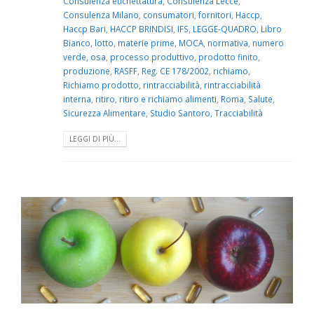
Consulenza etichettatura
,
Consulenza Lecce
,
Consulenza Milano
,
consumatori
,
fornitori
,
Haccp
,
Haccp Bari
,
HACCP BRINDISI
,
IFS
,
LEGGE-QUADRO
,
Libro
Bianco
,
lotto
,
materie prime
,
MOCA
,
normativa
,
numero
verde
,
osa
,
processo produttivo
,
prodotto finito
,
produzione
,
RASFF
,
Reg. CE 178/2002
,
richiamo
,
Richiamo prodotto
,
rintracciabilità
,
rintracciabilità
interna
,
ritiro
,
ritiro e richiamo alimenti
,
Roma
,
Salute
,
Sicurezza Alimentare
,
Studio Santoro
,
Tracciabilità
LEGGI DI PIÙ...