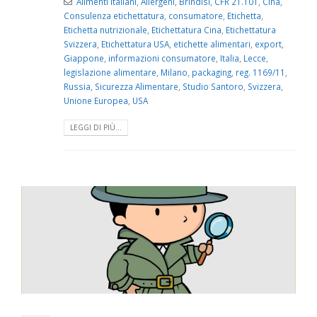
Alimenti italiani
,
Allergeni
,
Brindisi
,
CFR 21.101
,
Cina
,
Consulenza etichettatura
,
consumatore
,
Etichetta
,
Etichetta nutrizionale
,
Etichettatura Cina
,
Etichettatura
Svizzera
,
Etichettatura USA
,
etichette alimentari
,
export
,
Giappone
,
informazioni consumatore
,
Italia
,
Lecce
,
legislazione alimentare
,
Milano
,
packaging
,
reg. 1169/11
,
Russia
,
Sicurezza Alimentare
,
Studio Santoro
,
Svizzera
,
Unione Europea
,
USA
LEGGI DI PIÙ...