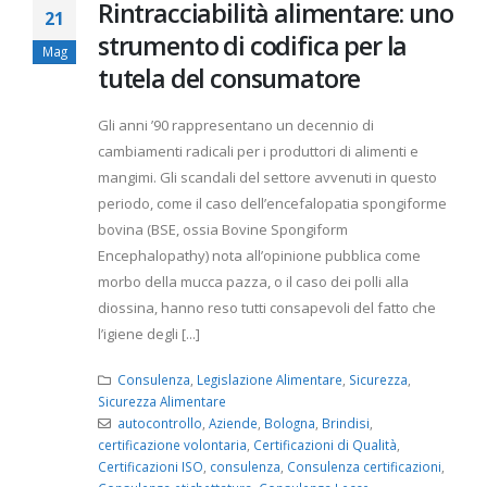
Rintracciabilità alimentare: uno
21
strumento di codifica per la
Mag
tutela del consumatore
Gli anni ’90 rappresentano un decennio di
cambiamenti radicali per i produttori di alimenti e
mangimi. Gli scandali del settore avvenuti in questo
periodo, come il caso dell’encefalopatia spongiforme
bovina (BSE, ossia Bovine Spongiform
Encephalopathy) nota all’opinione pubblica come
morbo della mucca pazza, o il caso dei polli alla
diossina, hanno reso tutti consapevoli del fatto che
l’igiene degli [...]
Consulenza
,
Legislazione Alimentare
,
Sicurezza
,
Sicurezza Alimentare
autocontrollo
,
Aziende
,
Bologna
,
Brindisi
,
certificazione volontaria
,
Certificazioni di Qualità
,
Certificazioni ISO
,
consulenza
,
Consulenza certificazioni
,