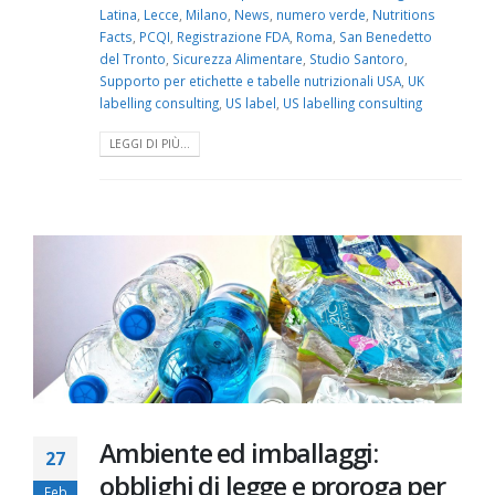
Latina
,
Lecce
,
Milano
,
News
,
numero verde
,
Nutritions
Facts
,
PCQI
,
Registrazione FDA
,
Roma
,
San Benedetto
del Tronto
,
Sicurezza Alimentare
,
Studio Santoro
,
Supporto per etichette e tabelle nutrizionali USA
,
UK
labelling consulting
,
US label
,
US labelling consulting
LEGGI DI PIÙ...
Ambiente ed imballaggi:
27
obblighi di legge e proroga per
Feb