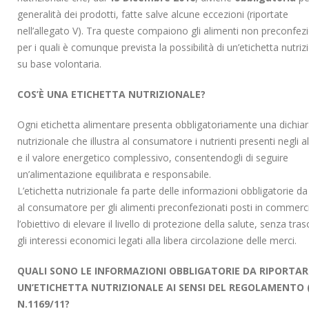
riduce i limiti
comunicazione
generalità dei prodotti, fatte salve alcune eccezioni (riportate
mbre 2023
26 Aprile 2023
nell’allegato V). Tra queste compaiono gli alimenti non preconfez
per i quali è comunque prevista la possibilità di un’etichetta nutriz
Contaminanti chimici negli
Il ruolo del Direttore
su base volontaria.
alimenti: il nuovo
dell’Esecuzione del Con
regolamento europeo che
(DEC) nella Refezione
COS’È UNA ETICHETTA NUTRIZIONALE?
il Reg. CE n. 1881/2006
Scolastica
io 2023
11 Aprile 2023
Ogni etichetta alimentare presenta obbligatoriamente una dichia
nutrizionale che illustra al consumatore i nutrienti presenti negli a
Uova: aspetti nutrizionali ed
Il Decreto Legislativo n
e il valore energetico complessivo, consentendogli di seguire
igienico-sanitari
23 Febbraio 2023: la n
un’alimentazione equilibrata e responsabile.
disciplina della qualità 
8 Maggio 2023
acque destinate al consumo u
L’etichetta nutrizionale fa parte delle informazioni obbligatorie da
25 Marzo 2023
al consumatore per gli alimenti preconfezionati posti in commerc
l’obiettivo di elevare il livello di protezione della salute, senza tra
gli interessi economici legati alla libera circolazione delle merci.
QUALI SONO LE INFORMAZIONI OBBLIGATORIE DA RIPORTAR
UN’ETICHETTA NUTRIZIONALE AI SENSI DEL REGOLAMENTO 
N.1169/11?