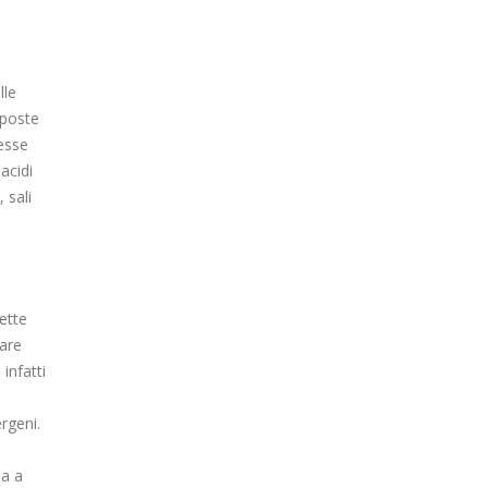
lle
pposte
tesse
acidi
 sali
hette
uare
 infatti
ergeni.
la a