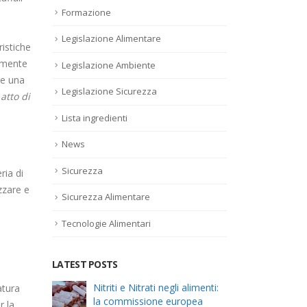
Formazione
Legislazione Alimentare
ristiche
iamente
Legislazione Ambiente
re una
Legislazione Sicurezza
atto di
Lista ingredienti
News
Sicurezza
ria di
zzare e
Sicurezza Alimentare
Tecnologie Alimentari
LATEST POSTS
el
Nitriti e Nitrati negli alimenti:
Alle
atura
la commissione europea
risc
r la