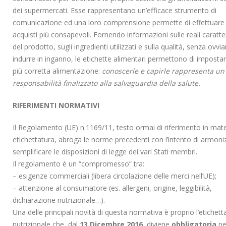
dei supermercati. Esse rappresentano un’efficace strumento di
comunicazione ed una loro comprensione permette di effettuare
acquisti più consapevoli. Fornendo informazioni sulle reali caratte
del prodotto, sugli ingredienti utilizzati e sulla qualità, senza ovv
indurre in inganno, le etichette alimentari permettono di imposta
più corretta alimentazione:
conoscerle e capirle rappresenta un 
responsabilità finalizzato alla salvaguardia della salute.
RIFERIMENTI NORMATIVI
Il Regolamento (UE) n.1169/11, testo ormai di riferimento in mate
etichettatura, abroga le norme precedenti con l’intento di armoni
semplificare le disposizioni di legge dei vari Stati membri.
Il regolamento è un “compromesso” tra:
– esigenze commerciali (libera circolazione delle merci nell’UE);
– attenzione al consumatore (es. allergeni, origine, leggibilità,
dichiarazione nutrizionale…).
Nitriti e Nitrati negli alimenti:
Allergeni: la gestione d
Una delle principali novità di questa normativa è proprio l’etichett
la commissione europea
rischio e gli obblighi di
nutrizionale che, dal
13 Dicembre 2016
, diviene
obbligatoria
pe