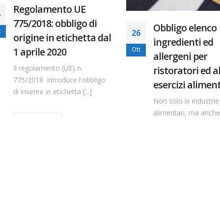
Regolamento UE
775/2018: obbligo di
Obbligo elenco
26
origine in etichetta dal
ingredienti ed
1 aprile 2020
Ott
allergeni per
Il regolamento (UE) n.
ristoratori ed altr
775/2018 introduce l'obbligo
esercizi alimentar
di inserire in etichetta [...]
Non solo le industrie
alimentari, ma anche tutt
Leggi di più
esercizi commerciali [...]
Leggi di più