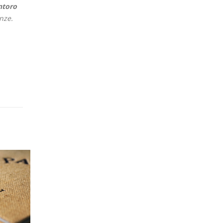
ntoro
enze.