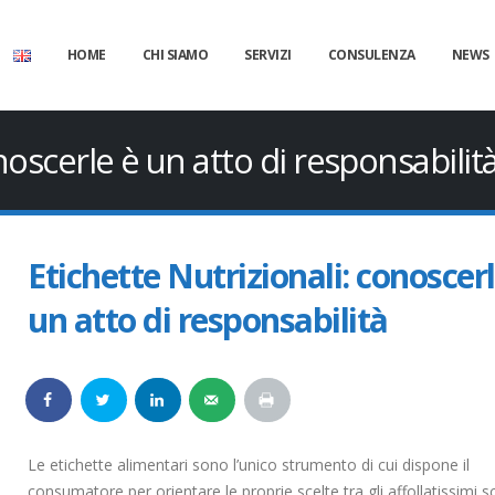
HOME
CHI SIAMO
SERVIZI
CONSULENZA
NEWS
noscerle è un atto di responsabilit
Etichette Nutrizionali: conoscerl
un atto di responsabilità
Le etichette alimentari sono l’unico strumento di cui dispone il
consumatore per orientare le proprie scelte tra gli affollatissimi sc