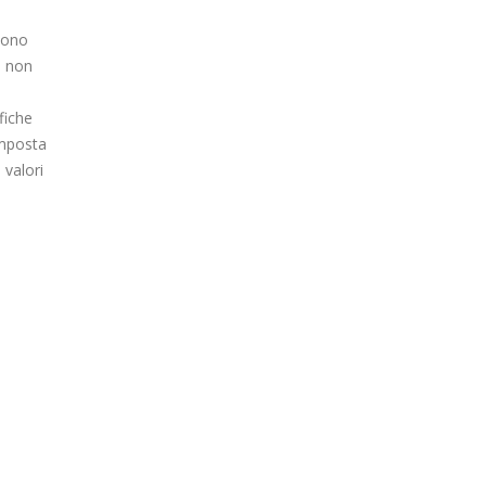
 sono
o non
fiche
omposta
i valori