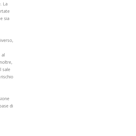
. La
ortate
e sia
iverso,
 al
noltre,
l sale
 rischio
sione
base di