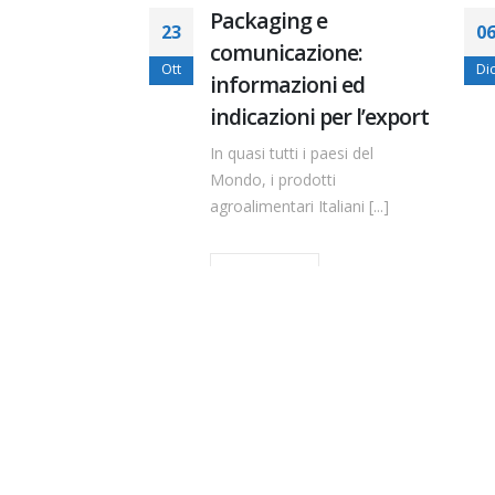
garanzia
Packaging e
23
06
e
comunicazione:
Ott
Dic
i
informazioni ed
indicazioni per l’export
urezza
e come
In quasi tutti i paesi del
Regolamento
Mondo, i prodotti
agroalimentari Italiani [...]
Leggi di più