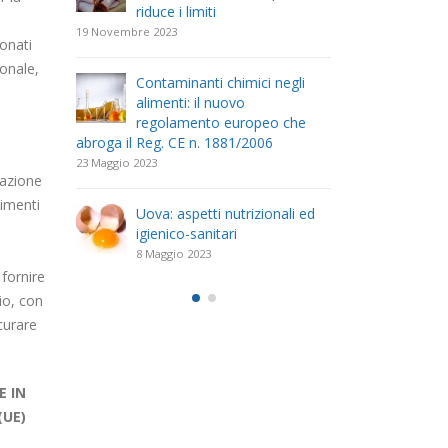
riduce i limiti
com
19 Novembre 2023
26 Aprile 2023
ionati
ionale,
Contaminanti chimici negli
Il r
tratto
alimenti: il nuovo
dell
regolamento europeo che
(DEC
abroga il Reg. CE n. 1881/2006
Scolastica
23 Maggio 2023
11 Aprile 2023
razione
limenti
. 18 del
Uova: aspetti nutrizionali ed
Il D
uova
igienico-sanitari
23 F
delle
disc
8 Maggio 2023
mano
acque desti
 fornire
25 Marzo 2023
io, con
scurare
E IN
(UE)