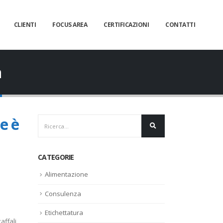
CLIENTI
FOCUS AREA
CERTIFICAZIONI
CONTATTI
à
e è
CATEGORIE
Alimentazione
Consulenza
Etichettatura
affali