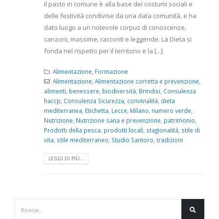
il pasto in comune è alla base dei costumi sociali e
delle festività condivise da una data comunità, e ha
dato luogo a un notevole corpus di conoscenze,
canzoni, massime, racconti e leggende. La Dieta si
fonda nel rispetto per il territorio e la [...]
Alimentazione
,
Formazione
Alimentazione
,
Alimentazione corretta e prevenzione
,
alimenti
,
benessere
,
biodiversità
,
Brindisi
,
Consulenza
haccp
,
Consulenza Sicurezza
,
convivialità
,
dieta
mediterranea
,
Etichetta
,
Lecce
,
Milano
,
numero verde
,
Nutrizione
,
Nutrizione sana e prevenzione
,
patrimonio
,
Prodotti della pesca
,
prodotti locali
,
stagionalità
,
stile di
vita
,
stile mediterraneo
,
Studio Santoro
,
tradizioni
LEGGI DI PIÙ...