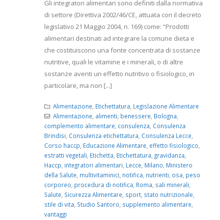
Gli integratori alimentari sono definiti dalla normativa
di settore (Direttiva 2002/46/CE, attuata con il decreto
legislativo 21 Maggio 2004, n. 169) come: “Prodotti
alimentari destinati ad integrare la comune dieta e
che costituiscono una fonte concentrata di sostanze
nutritive, quali le vitamine e i minerali, o di altre
sostanze aventi un effetto nutritivo o fisiologico, in
particolare, ma non [...]
Alimentazione
,
Etichettatura
,
Legislazione Alimentare
Alimentazione
,
alimenti
,
benessere
,
Bologna
,
complemento alimentare
,
consulenza
,
Consulenza
Brindisi
,
Consulenza etichettatura
,
Consulenza Lecce
,
Corso haccp
,
Educazione Alimentare
,
effetto fisiologico
,
estratti vegetali
,
Etichetta
,
Etichettatura
,
gravidanza
,
Haccp
,
integratori alimentari
,
Lecce
,
Milano
,
Ministero
della Salute
,
multivitaminici
,
notifica
,
nutrienti
,
osa
,
peso
corporeo
,
procedura di notifica
,
Roma
,
sali minerali
,
Salute
,
Sicurezza Alimentare
,
sport
,
stato nutrizionale
,
stile di vita
,
Studio Santoro
,
supplemento alimentare
,
vantaggi