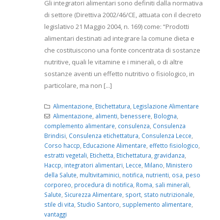
Gli integratori alimentari sono definiti dalla normativa
di settore (Direttiva 2002/46/CE, attuata con il decreto
legislativo 21 Maggio 2004, n. 169) come: “Prodotti
alimentari destinati ad integrare la comune dieta e
che costituiscono una fonte concentrata di sostanze
nutritive, quali le vitamine e i minerali, o di altre
sostanze aventi un effetto nutritivo o fisiologico, in
particolare, ma non [...]
Alimentazione
,
Etichettatura
,
Legislazione Alimentare
Alimentazione
,
alimenti
,
benessere
,
Bologna
,
complemento alimentare
,
consulenza
,
Consulenza
Brindisi
,
Consulenza etichettatura
,
Consulenza Lecce
,
Corso haccp
,
Educazione Alimentare
,
effetto fisiologico
,
estratti vegetali
,
Etichetta
,
Etichettatura
,
gravidanza
,
Haccp
,
integratori alimentari
,
Lecce
,
Milano
,
Ministero
della Salute
,
multivitaminici
,
notifica
,
nutrienti
,
osa
,
peso
corporeo
,
procedura di notifica
,
Roma
,
sali minerali
,
Salute
,
Sicurezza Alimentare
,
sport
,
stato nutrizionale
,
stile di vita
,
Studio Santoro
,
supplemento alimentare
,
vantaggi