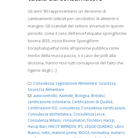
Gli anni ’90 rappresentano un decennio di
cambiamenti radicali per i produttori di alimenti e
mangimi. Gli scandali del settore avvenuti in questo
periodo, come il caso dell’encefalopatia spongiforme
bovina (BSE, ossia Bovine Spongiform
Encephalopathy) nota all’opinione pubblica come
morbo della mucca pazza, o il caso dei polli alla
diossina, hanno reso tutti consapevoli del fatto che
l’igiene degli [...]
Consulenza
,
Legislazione Alimentare
,
Sicurezza
,
Sicurezza Alimentare
autocontrollo
,
Aziende
,
Bologna
,
Brindisi
,
certificazione volontaria
,
Certificazioni di Qualità
,
Certificazioni ISO
,
consulenza
,
Consulenza certificazioni
,
Consulenza etichettatura
,
Consulenza Lecce
,
Consulenza Milano
,
consumatori
,
fornitori
,
Haccp
,
Haccp Bari
,
HACCP BRINDISI
,
IFS
,
LEGGE-QUADRO
,
Libro
Bianco
,
lotto
,
materie prime
,
MOCA
,
normativa
,
numero