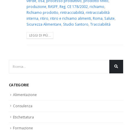
verde
,
osa
,
processo produttivo
,
prodotto finito
,
produzione
,
RASFF
,
Reg. CE 178/2002
,
richiamo
,
Richiamo prodotto
,
rintracciabilità
,
rintracciabilità
interna
,
ritiro
,
ritiro e richiamo alimenti
,
Roma
,
Salute
,
Sicurezza Alimentare
,
Studio Santoro
,
Tracciabilità
LEGGI DI PIÙ...
CATEGORIE
Alimentazione
Consulenza
Etichettatura
Formazione