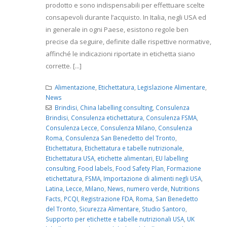
prodotto e sono indispensabili per effettuare scelte
consapevoli durante l’acquisto. In Italia, negli USA ed
in generale in ogni Paese, esistono regole ben
precise da seguire, definite dalle rispettive normative,
affinché le indicazioni riportate in etichetta siano
corrette. [...]
Alimentazione
,
Etichettatura
,
Legislazione Alimentare
,
News
Brindisi
,
China labelling consulting
,
Consulenza
Brindisi
,
Consulenza etichettatura
,
Consulenza FSMA
,
Consulenza Lecce
,
Consulenza Milano
,
Consulenza
Roma
,
Consulenza San Benedetto del Tronto
,
Etichettatura
,
Etichettatura e tabelle nutrizionale
,
Etichettatura USA
,
etichette alimentari
,
EU labelling
consulting
,
Food labels
,
Food Safety Plan
,
Formazione
etichettatura
,
FSMA
,
Importazione di alimenti negli USA
,
Latina
,
Lecce
,
Milano
,
News
,
numero verde
,
Nutritions
Facts
,
PCQI
,
Registrazione FDA
,
Roma
,
San Benedetto
del Tronto
,
Sicurezza Alimentare
,
Studio Santoro
,
Supporto per etichette e tabelle nutrizionali USA
,
UK