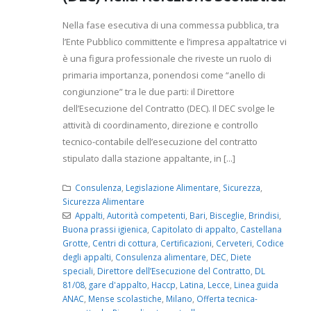
Nella fase esecutiva di una commessa pubblica, tra
l’Ente Pubblico committente e l’impresa appaltatrice vi
è una figura professionale che riveste un ruolo di
primaria importanza, ponendosi come “anello di
congiunzione” tra le due parti: il Direttore
dell’Esecuzione del Contratto (DEC). Il DEC svolge le
attività di coordinamento, direzione e controllo
tecnico-contabile dell’esecuzione del contratto
stipulato dalla stazione appaltante, in [...]
Consulenza
,
Legislazione Alimentare
,
Sicurezza
,
Sicurezza Alimentare
Appalti
,
Autorità competenti
,
Bari
,
Bisceglie
,
Brindisi
,
Buona prassi igienica
,
Capitolato di appalto
,
Castellana
Grotte
,
Centri di cottura
,
Certificazioni
,
Cerveteri
,
Codice
degli appalti
,
Consulenza alimentare
,
DEC
,
Diete
speciali
,
Direttore dell’Esecuzione del Contratto
,
DL
81/08
,
gare d'appalto
,
Haccp
,
Latina
,
Lecce
,
Linea guida
ANAC
,
Mense scolastiche
,
Milano
,
Offerta tecnica-