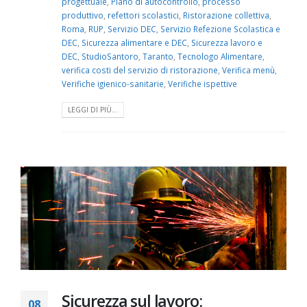
progettuale
,
Piano di autocontrollo
,
processo
produttivo
,
refettori scolastici
,
Ristorazione collettiva
,
Roma
,
RUP
,
Servizio DEC
,
Servizio Refezione Scolastica e
DEC
,
Sicurezza alimentare e DEC
,
Sicurezza lavoro e
DEC
,
StudioSantoro
,
Taranto
,
Tecnologo Alimentare
,
verifica costi del servizio di ristorazione
,
Verifica menù
,
Verifiche igienico-sanitarie
,
Verifiche ispettive
LEGGI DI PIÙ...
Sicurezza sul lavoro:
08