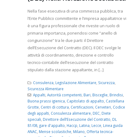
Nella fase esecutiva di una commessa pubblica, tra
l’Ente Pubblico committente e l’impresa appaltatrice vi
è una figura professionale che riveste un ruolo di
primaria importanza, ponendosi come “anello di
congiunzione” tra le due parti: il Direttore
dell’Esecuzione del Contratto (DEC). Il DEC svolge le
attività di coordinamento, direzione e controllo
tecnico-contabile dell’esecuzione del contratto
stipulato dalla stazione appaltante, in [...]
Consulenza
,
Legislazione Alimentare
,
Sicurezza
,
Sicurezza Alimentare
Appalti
,
Autorità competenti
,
Bari
,
Bisceglie
,
Brindisi
,
Buona prassi igienica
,
Capitolato di appalto
,
Castellana
Grotte
,
Centri di cottura
,
Certificazioni
,
Cerveteri
,
Codice
degli appalti
,
Consulenza alimentare
,
DEC
,
Diete
speciali
,
Direttore dell’Esecuzione del Contratto
,
DL
81/08
,
gare d'appalto
,
Haccp
,
Latina
,
Lecce
,
Linea guida
ANAC
,
Mense scolastiche
,
Milano
,
Offerta tecnica-