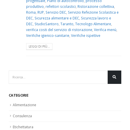
progettuale
,
Piano di autocontrollo
,
processo
produttivo
,
refettori scolastici
,
Ristorazione collettiva
,
Roma
,
RUP
,
Servizio DEC
,
Servizio Refezione Scolastica e
DEC
,
Sicurezza alimentare e DEC
,
Sicurezza lavoro e
DEC
,
StudioSantoro
,
Taranto
,
Tecnologo Alimentare
,
verifica costi del servizio di ristorazione
,
Verifica menù
,
Verifiche igienico-sanitarie
,
Verifiche ispettive
LEGGI DI PIÙ...
CATEGORIE
Alimentazione
Consulenza
Etichettatura