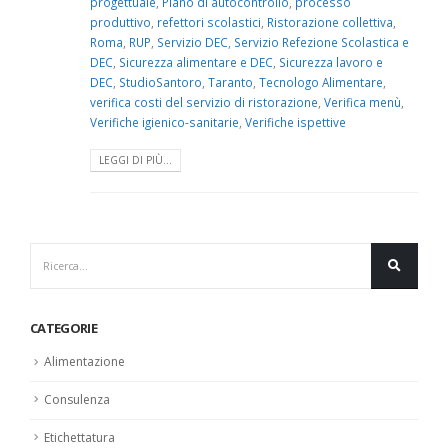
progettuale
,
Piano di autocontrollo
,
processo
produttivo
,
refettori scolastici
,
Ristorazione collettiva
,
Roma
,
RUP
,
Servizio DEC
,
Servizio Refezione Scolastica e
DEC
,
Sicurezza alimentare e DEC
,
Sicurezza lavoro e
DEC
,
StudioSantoro
,
Taranto
,
Tecnologo Alimentare
,
verifica costi del servizio di ristorazione
,
Verifica menù
,
Verifiche igienico-sanitarie
,
Verifiche ispettive
LEGGI DI PIÙ...
CATEGORIE
Alimentazione
Consulenza
Etichettatura