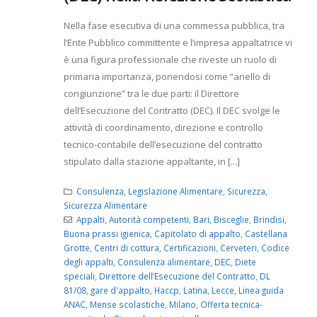
Nella fase esecutiva di una commessa pubblica, tra
l’Ente Pubblico committente e l’impresa appaltatrice vi
è una figura professionale che riveste un ruolo di
primaria importanza, ponendosi come “anello di
congiunzione” tra le due parti: il Direttore
dell’Esecuzione del Contratto (DEC). Il DEC svolge le
attività di coordinamento, direzione e controllo
tecnico-contabile dell’esecuzione del contratto
stipulato dalla stazione appaltante, in [...]
Consulenza
,
Legislazione Alimentare
,
Sicurezza
,
Sicurezza Alimentare
Appalti
,
Autorità competenti
,
Bari
,
Bisceglie
,
Brindisi
,
Buona prassi igienica
,
Capitolato di appalto
,
Castellana
Grotte
,
Centri di cottura
,
Certificazioni
,
Cerveteri
,
Codice
degli appalti
,
Consulenza alimentare
,
DEC
,
Diete
speciali
,
Direttore dell’Esecuzione del Contratto
,
DL
81/08
,
gare d'appalto
,
Haccp
,
Latina
,
Lecce
,
Linea guida
ANAC
,
Mense scolastiche
,
Milano
,
Offerta tecnica-