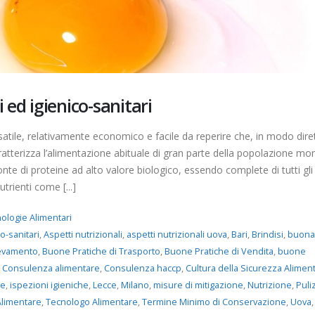
 ed igienico-sanitari
atile, relativamente economico e facile da reperire che, in modo dire
ratterizza l’alimentazione abituale di gran parte della popolazione mon
nte di proteine ​​ad alto valore biologico, essendo complete di tutti gli
trienti come [...]
ologie Alimentari
o-sanitari
,
Aspetti nutrizionali
,
aspetti nutrizionali uova
,
Bari
,
Brindisi
,
buona
levamento
,
Buone Pratiche di Trasporto
,
Buone Pratiche di Vendita
,
buone
,
Consulenza alimentare
,
Consulenza haccp
,
Cultura della Sicurezza Alimen
le
,
ispezioni igieniche
,
Lecce
,
Milano
,
misure di mitigazione
,
Nutrizione
,
Puli
Nitriti e Nitrati negli alimenti:
Allergeni: la gestione d
Alimentare
,
Tecnologo Alimentare
,
Termine Minimo di Conservazione
,
Uova
,
la commissione europea
rischio e gli obblighi di