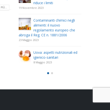
riduce i limiti
com
PIÙ...
19 Novembre 2023
26 Aprile 2023
Contaminanti chimici negli
Il r
tratto
alimenti: il nuovo
dell
regolamento europeo che
(DEC
abroga il Reg. CE n. 1881/2006
Scolastica
23 Maggio 2023
11 Aprile 2023
. 18 del
Uova: aspetti nutrizionali ed
Il D
uova
igienico-sanitari
23 F
delle
disc
8 Maggio 2023
mano
acque desti
25 Marzo 2023