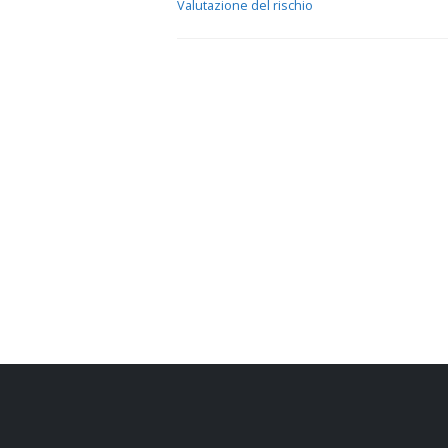
Valutazione del rischio
19 Nove
abroga 
23 Magg