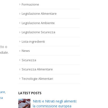
Formazione
Legislazione Alimentare
Legislazione Ambiente
Legislazione Sicurezza
Lista ingredienti
tto o
News
diale.
Sicurezza
Sicurezza Alimentare
Tecnologie Alimentari
tare
,
LATEST POSTS
zia
el
Nitriti e Nitrati negli alimenti:
Alle
la commissione europea
risc