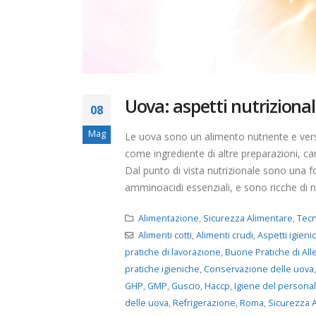
Uova: aspetti nutrizionali
08
Mag
Le uova sono un alimento nutriente e vers
come ingrediente di altre preparazioni, ca
Dal punto di vista nutrizionale sono una fo
amminoacidi essenziali, e sono ricche di nu
Alimentazione
,
Sicurezza Alimentare
,
Tecn
Alimenti cotti
,
Alimenti crudi
,
Aspetti igienic
pratiche di lavorazione
,
Buone Pratiche di Al
pratiche igieniche
,
Conservazione delle uova
GHP
,
GMP
,
Guscio
,
Haccp
,
Igiene del persona
delle uova
,
Refrigerazione
,
Roma
,
Sicurezza 