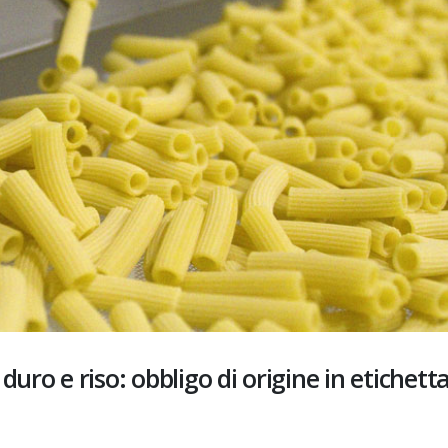
duro e riso: obbligo di origine in etichett
Nitriti e Nitrati negli alimenti:
Allergeni: la gestione d
la commissione europea
rischio e gli obblighi di