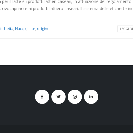
a per il latte e i prodotti lattieri caseari, in attuazione del regolamento
, ovocaprino e ai prodotti lattiero caseari. Il sistema delle etichette in
tichetta
,
Haccp
,
latte
,
origine
LEGGI DI 