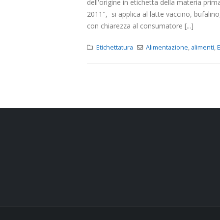
dell'origine in etichetta della materia prim
2011", si applica al latte vaccino, bufalino
con chiarezza al consumatore [...]
Etichettatura
Alimentazione
,
alimenti
,
E