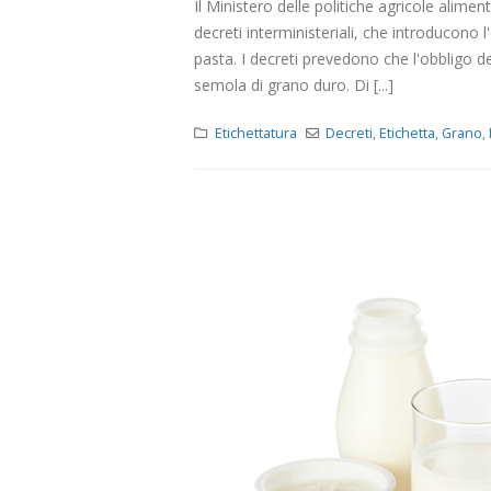
Il Ministero delle politiche agricole alimen
decreti interministeriali, che introducono l'
19 Nove
pasta. I decreti prevedono che l'obbligo defi
semola di grano duro. Di [...]
Etichettatura
Decreti
,
Etichetta
,
Grano
,
abroga 
23 Magg