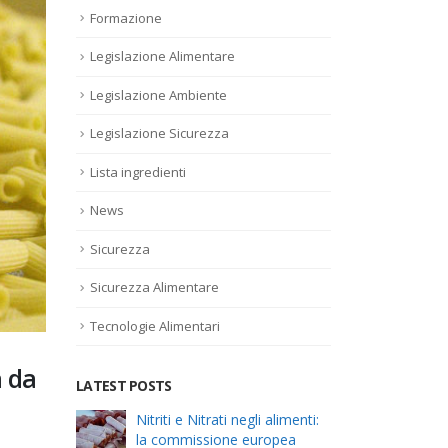
Formazione
Legislazione Alimentare
Legislazione Ambiente
Legislazione Sicurezza
Lista ingredienti
News
Sicurezza
Sicurezza Alimentare
Tecnologie Alimentari
a da
LATEST POSTS
el
Nitriti e Nitrati negli alimenti:
Alle
la commissione europea
risc