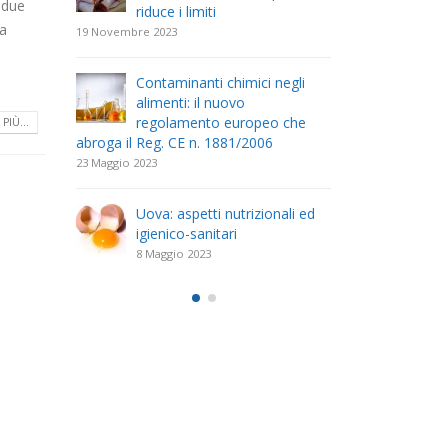
i due
riduce i limiti
com
la
19 Novembre 2023
26 Aprile 2023
i
Contaminanti chimici negli
Il r
tratto
alimenti: il nuovo
dell
regolamento europeo che
(DEC
PIÙ...
abroga il Reg. CE n. 1881/2006
Scolastica
23 Maggio 2023
11 Aprile 2023
. 18 del
Uova: aspetti nutrizionali ed
Il D
uova
igienico-sanitari
23 F
delle
disc
8 Maggio 2023
mano
acque desti
25 Marzo 2023