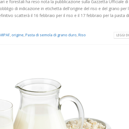
tari e forestali ha reso nota la pubblicazione sulla Gazzetta Ufficiale d
riduce i limiti
comunicazione
obbligo di indicazione in etichetta dell'origine del riso e del grano per 
mbre 2023
26 Aprile 2023
nitivo scatterà il 16 febbraio per il riso e il 17 febbraio per la pasta d
Contaminanti chimici negli
Il ruolo del Direttore
alimenti: il nuovo
dell’Esecuzione del Con
MIPAF
,
origine
,
Pasta di semola di grano duro
,
Riso
regolamento europeo che
(DEC) nella Refezione
LEGGI DI 
il Reg. CE n. 1881/2006
Scolastica
io 2023
11 Aprile 2023
Uova: aspetti nutrizionali ed
Il Decreto Legislativo n
igienico-sanitari
23 Febbraio 2023: la n
disciplina della qualità 
8 Maggio 2023
acque destinate al consumo u
25 Marzo 2023